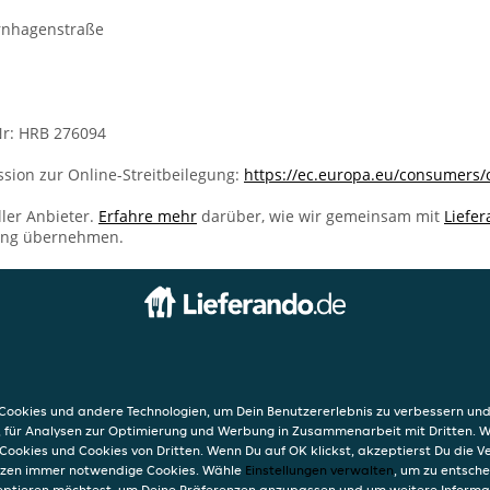
rnhagenstraße
r: HRB 276094
sion zur Online-Streitbeilegung:
https://ec.europa.eu/consumers/
ller Anbieter.
Erfahre mehr
darüber, wie wir gemeinsam mit
Liefe
ung übernehmen.
INFO
i
AGB
Datensc
ookies und andere Technologien, um Dein Benutzererlebnis zu verbessern und
Verwend
, für Analysen zur Optimierung und Werbung in Zusammenarbeit mit Dritten. 
Impres
Cookies und Cookies von Dritten. Wenn Du auf OK klickst, akzeptierst Du die 
etzen immer notwendige Cookies. Wähle
Einstellungen verwalten
, um zu entsch
eptieren möchtest, um Deine Präferenzen anzupassen und um weitere Informa