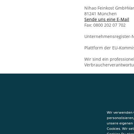
Nihao Feinkost GmbHVa
81241 München
Sende uns eine E-Mail
Fax: 0800 202 07 702
Unternehmensregister-N
Plattform der EU-Kommis
Wir sind ein professione
Verbraucherverantwort
KONTAKT
MiMi Korean Del
Spiegelstraße 8
Wir verwenden C
81241
München
personalisieren
unsere eigenen 
Cookies. Wir s
Cookies Du akz