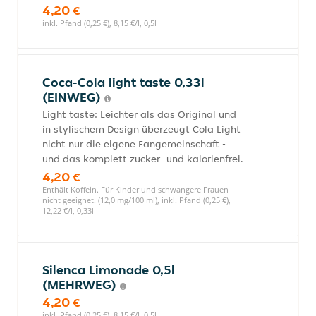
4,20 €
inkl. Pfand (0,25 €), 8,15 €/l, 0,5l
Coca-Cola light taste 0,33l
(EINWEG)
Light taste: Leichter als das Original und
in stylischem Design überzeugt Cola Light
nicht nur die eigene Fangemeinschaft -
und das komplett zucker- und kalorienfrei.
4,20 €
Enthält Koffein. Für Kinder und schwangere Frauen
nicht geeignet. (12,0 mg/100 ml), inkl. Pfand (0,25 €),
12,22 €/l, 0,33l
Silenca Limonade 0,5l
(MEHRWEG)
4,20 €
inkl. Pfand (0,25 €), 8,15 €/l, 0,5l