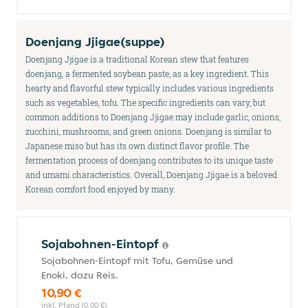
Doenjang Jjigae(suppe)
Doenjang Jjigae is a traditional Korean stew that features
doenjang, a fermented soybean paste, as a key ingredient. This
hearty and flavorful stew typically includes various ingredients
such as vegetables, tofu. The specific ingredients can vary, but
common additions to Doenjang Jjigae may include garlic, onions,
zucchini, mushrooms, and green onions. Doenjang is similar to
Japanese miso but has its own distinct flavor profile. The
fermentation process of doenjang contributes to its unique taste
and umami characteristics. Overall, Doenjang Jjigae is a beloved
Korean comfort food enjoyed by many.
Sojabohnen-Eintopf
Sojabohnen-Eintopf mit Tofu, Gemüse und
Enoki, dazu Reis.
10,90 €
inkl. Pfand (0,00 €)