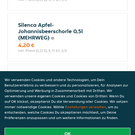
Silenca Apfel-
Johannisbeerschorle 0,5l
(MEHRWEG)
4,20 €
inkl. Pfand (0,25 €), 8,15 €/l, 0,5l
Coca-Cola 0,33l (EINWEG)
Wir verwenden Cookies und andere Technologien, um Dein
Coca-Cola steht für einzigartigen
Benutzererlebnis zu verbessern und zu personalisieren, für Analysen zur
Geschmack, Erfrischung und Momente
Optimierung und Werbung in Zusammenarbeit mit Dritten. Wir
voller Lebensfreude. Die 0,33l Dose -
verwenden unsere eigenen Cookies und Cookies von Dritten. Wenn Du
auf OK klickst, akzeptierst Du die Verwendung aller Cookies. Wir setzen
perfekt für die kleine Belohnung on the go.
immer notwendige Cookies. Wähle
Einstellungen verwalten
, um zu
4,20 €
entscheiden, welche Cookies Du akzeptieren möchtest, um Deine
Enthält Koffein. Für Kinder und schwangere Frauen
Präferenzen anzupassen und um weitere Informationen zu finden.
nicht geeignet. (10,0 mg/100 ml), inkl. Pfand (0,25 €),
12,22 €/l, 0,33l
OK